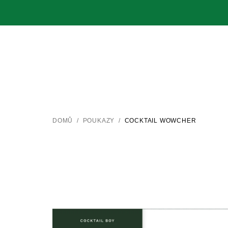
Přejít
na
obsah
DOMŮ
/
POUKAZY
/
COCKTAIL WOWCHER