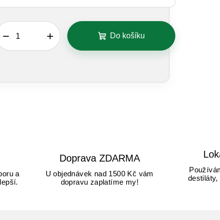
−
+
Do košíku
Lok
Doprava ZDARMA
Používám
boru a
U objednávek nad 1500 Kč vám
destiláty
lepší.
dopravu zaplatíme my!