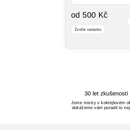
od
500 Kč
Měrná
Zvolte variantu
cena:
30 let zkušeností
Jsme mistry v koktejlovém o
dokážeme vám poradit to nej