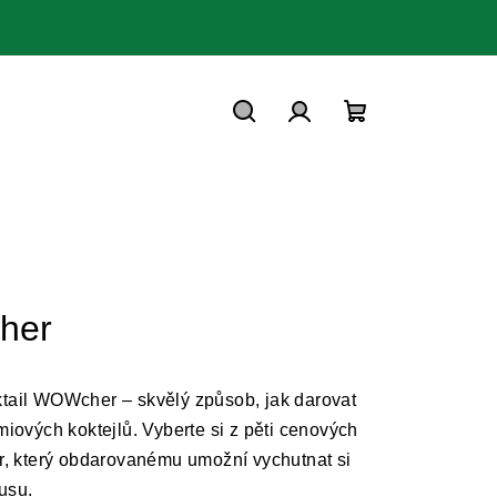
Hledat
Přihlášení
Nákupní
košík
her
tail WOWcher
– skvělý způsob, jak darovat
iových koktejlů. Vyberte si z pěti cenových
r, který obdarovanému umožní vychutnat si
usu.