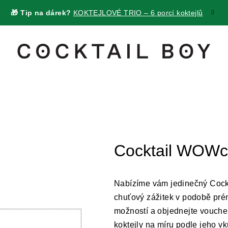
🎁 Tip na dárek?
KOKTEJLOVÉ TRIO – 6 porcí koktejlů
Cocktail WOWc
Nabízíme vám jedinečný
Cock
chuťový zážitek v podobě prém
možností a objednejte vouche
koktejly na míru podle jeho vk