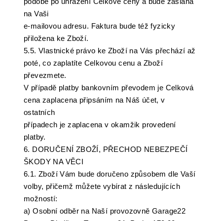
podobě po uhrazení Celkové ceny a bude zaslána
na Vaši
e-mailovou adresu. Faktura bude též fyzicky
přiložena ke Zboží.
5.5. Vlastnické právo ke Zboží na Vás přechází až
poté, co zaplatíte Celkovou cenu a Zboží
převezmete.
V případě platby bankovním převodem je Celková
cena zaplacena připsáním na Náš účet, v
ostatních
případech je zaplacena v okamžik provedení
platby.
6. DORUČENÍ ZBOŽÍ, PŘECHOD NEBEZPEČÍ
ŠKODY NA VĚCI
6.1. Zboží Vám bude doručeno způsobem dle Vaší
volby, přičemž můžete vybírat z následujících
možností:
a) Osobní odběr na Naší provozovně Garage22