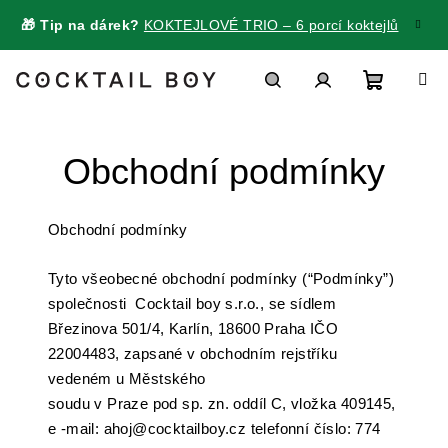
Přejít
🎁 Tip na dárek?
KOKTEJLOVÉ TRIO – 6 porcí koktejlů
na
obsah
Nákupn
Hledat
Přihlášení
Obchodní podmínky
košík
Obchodní podmínky
Tyto všeobecné obchodní podmínky (“Podmínky”)
společnosti
Cocktail boy s.r.o., se sídlem
Březinova 501/4, Karlín, 18600 Praha IČO
22004483, zapsané v obchodním rejstříku
vedeném u Městského
soudu v Praze pod sp. zn. oddíl C, vložka 409145,
e -mail: ahoj@cocktailboy.cz telefonní číslo: 774