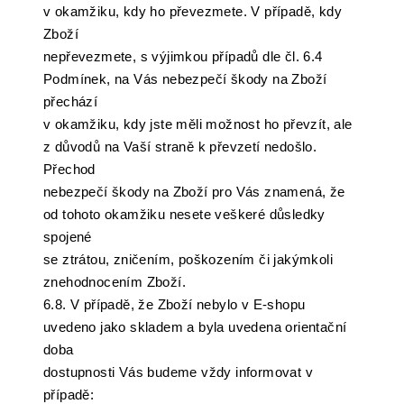
v okamžiku, kdy ho převezmete. V případě, kdy
Zboží
nepřevezmete, s výjimkou případů dle čl. 6.4
Podmínek, na Vás nebezpečí škody na Zboží
přechází
v okamžiku, kdy jste měli možnost ho převzít, ale
z důvodů na Vaší straně k převzetí nedošlo.
Přechod
nebezpečí škody na Zboží pro Vás znamená, že
od tohoto okamžiku nesete veškeré důsledky
spojené
se ztrátou, zničením, poškozením či jakýmkoli
znehodnocením Zboží.
6.8. V případě, že Zboží nebylo v E-shopu
uvedeno jako skladem a byla uvedena orientační
doba
dostupnosti Vás budeme vždy informovat v
případě: