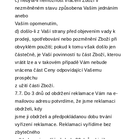
c) nebyla-li nemožnost vrácení Zboží v
nezměněném stavu způsobena Vaším jednáním
anebo
Vaším opomenutím,
d) došlo-li z Vaší strany před objevením vady k
prodeji, spotřebování nebo pozměnění Zboží při
obvyklém použití; pokud k tomu však došlo jen
částečně, je Vaší povinností tu část Zboží, kterou
vrátit lze a v takovém případě Vám nebude
vrácena část Ceny odpovídající Vašemu
prospěchu
z užití části Zboží.
7.7. Do 3 dnů od obdržení reklamace Vám na e-
mailovou adresu potvrdíme, že jsme reklamaci
obdrželi, kdy
jsme ji obdrželi a předpokládanou dobu trvání
vyřízení reklamace. Reklamaci vyřídíme bez
zbytečného