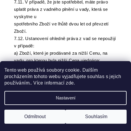
7.11. V případě, že jste spotřebitel, máte právo
uplatit práva z vadného plnění u vady, která se
vyskytne u
spotřebního Zboží ve lhůtě dvou let od převzetí
Zboží.
7.12. Ustanovení ohledně práva z vad se nepoužijí
v případě:
a) Zboží, které je prodávané za nižší Cenu, na
vadu, pro kterou byla nižší Cena ujednána;
b) opotřebení Zboží způsobeného jeho obvyklým
Tento web používá soubory cookie. Dalším
užíváním;
procházením tohoto webu vyjadřujete souhlas s jejich
c) použitého Zboží na vadu odpovídající míře
používáním.. Více informací
zde
.
používání nebo opotřebení, kterou Zboží mělo,
když
Nastavení
jste jej převzali;
d) kdy to vyplývá z povahy Zboží.
Odmítnout
Souhlasím