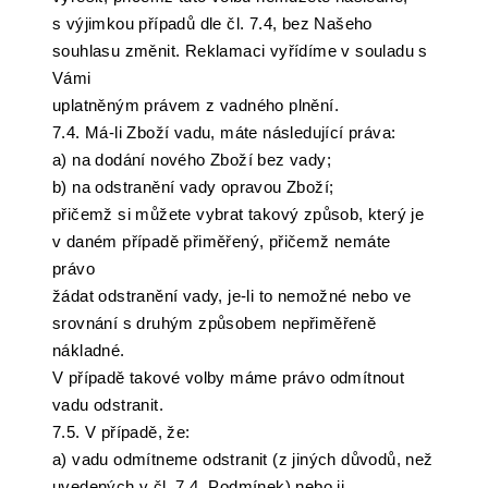
s výjimkou případů dle čl. 7.4, bez Našeho
souhlasu změnit. Reklamaci vyřídíme v souladu s
Vámi
uplatněným právem z vadného plnění.
7.4. Má-li Zboží vadu, máte následující práva:
a) na dodání nového Zboží bez vady;
b) na odstranění vady opravou Zboží;
přičemž si můžete vybrat takový způsob, který je
v daném případě přiměřený, přičemž nemáte
právo
žádat odstranění vady, je-li to nemožné nebo ve
srovnání s druhým způsobem nepřiměřeně
nákladné.
V případě takové volby máme právo odmítnout
vadu odstranit.
7.5. V případě, že:
a) vadu odmítneme odstranit (z jiných důvodů, než
uvedených v čl. 7.4. Podmínek) nebo ji