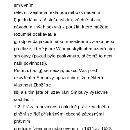
smluvním
řetězci, zejména reklamou nebo označením,
f) je dodáno s příslušenstvím, včetně obalu,
návodu a jiných pokynů k použití, které můžete
rozumně očekávat, a
g) odpovídá jakostí nebo provedením vzorku nebo
předloze, které jsme Vám poskytli před uzavřením
smlouvy (pokud bylo poskytnuto, přičemž to není
naší povinností).
Písm. d) až g) se neužijí, pokud Vás před
uzavřením Smlouvy upozorníme, že některá
vlastnost Zboží se
liší a s tím jste při uzavírání Smlouvy výslovně
souhlasili.
7.2. Práva a povinnosti ohledně práv z vadného
plnění se řídí příslušnými obecně závaznými
právními
předpisy (zejména ustanoveními § 1914 až 1922,