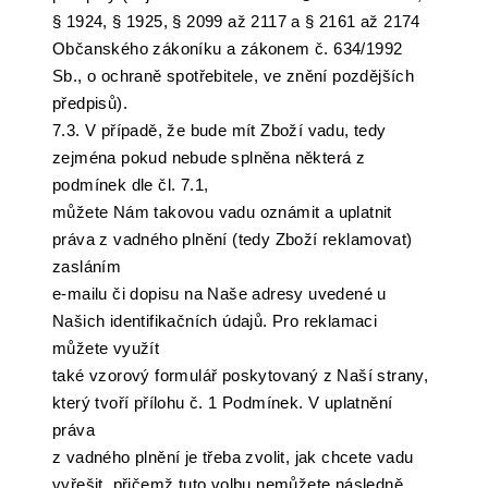
§ 1924, § 1925, § 2099 až 2117 a § 2161 až 2174
Občanského zákoníku a zákonem č. 634/1992
Sb., o ochraně spotřebitele, ve znění pozdějších
předpisů).
7.3. V případě, že bude mít Zboží vadu, tedy
zejména pokud nebude splněna některá z
podmínek dle čl. 7.1,
můžete Nám takovou vadu oznámit a uplatnit
práva z vadného plnění (tedy Zboží reklamovat)
zasláním
e-mailu či dopisu na Naše adresy uvedené u
Našich identifikačních údajů. Pro reklamaci
můžete využít
také vzorový formulář poskytovaný z Naší strany,
který tvoří přílohu č. 1 Podmínek. V uplatnění
práva
z vadného plnění je třeba zvolit, jak chcete vadu
vyřešit, přičemž tuto volbu nemůžete následně,