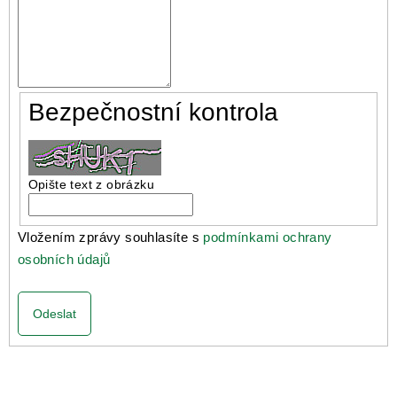
Bezpečnostní kontrola
Opište text z obrázku
Vložením zprávy souhlasíte s
podmínkami ochrany
osobních údajů
Odeslat
Z
á