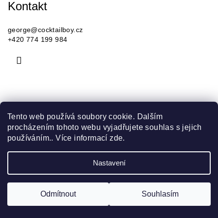
Kontakt
p
a
george
@
cocktailboy.cz
+420 774 199 984
t
í
Informace pro vás
Tento web používá soubory cookie. Dalším
procházením tohoto webu vyjadřujete souhlas s jejich
Jak nakupovat
používáním.. Více informací
zde
.
Obchodní podmínky
Podmínky ochrany osobních údajů
Nastavení
Copyright 2026
Cocktail Boy
. Všechna práva vyhrazena.
Odmítnout
Souhlasím
Vytvořil Shoptet
&
Ludec