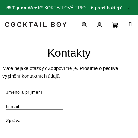
Přejít
🎁 Tip na dárek?
KOKTEJLOVÉ TRIO – 6 porcí koktejlů
na
obsah
Nákupn
Hledat
Přihlášení
Kontakty
košík
Máte nějaké otázky? Zodpovíme je. Prosíme o pečlivé
vyplnění kontaktních údajů.
Jméno a příjmení
E-mail
Zpráva