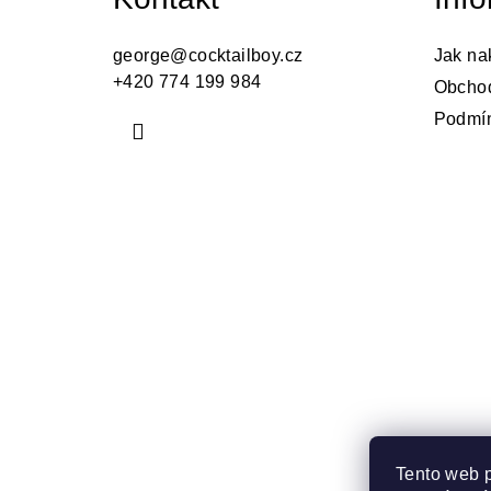
p
a
george
@
cocktailboy.cz
Jak na
+420 774 199 984
Obcho
t
Podmín
í
Tento web 