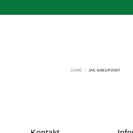
Přejít
na
obsah
DOMŮ
/
JAK NAKUPOVAT
Z
á
Kontakt
Inf